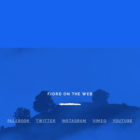
FJORD ON THE WEB
FACEBOOK
TWITTER
INSTAGRAM
VIMEO
YOUTUBE