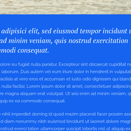
adipisici elit, sed eiusmod tempor incidunt 
ad minim veniam, quis nostrud exercitation
ommodi consequat.
dolore eu fugiat nulla pariatur. Excepteur sint obcaecat cupiditat 
st laborum. Duis autem vel eum iriure dolor in hendrerit in vulputat
acilisis at vero eros et accumsan et iusto odio dignissim qui bland
nulla facilisi. Lorem ipsum dolor sit amet, consectetuer adipiscing 
e magna aliquam erat volutpat. Ut wisi enim ad minim veniam, q
 aliquip ex ea commodo consequat.
 nihil imperdiet doming id quod mazim placerat facer possim as
, sed diam nonummy nibh euismod tincidunt ut laoreet dolore mag
trud exerci tation ullamcorper suscipit lobortis nisl ut aliquip ex