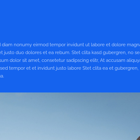
sed diam nonumy eirmod tempor invidunt ut labore et dolore magn
t justo duo dolores et ea rebum. Stet clita kasd gubergren, no s
um dolor sit amet, consetetur sadipscing elitr, At accusam aliqu
d tempor et et invidunt justo labore Stet clita ea et gubergren,
a.