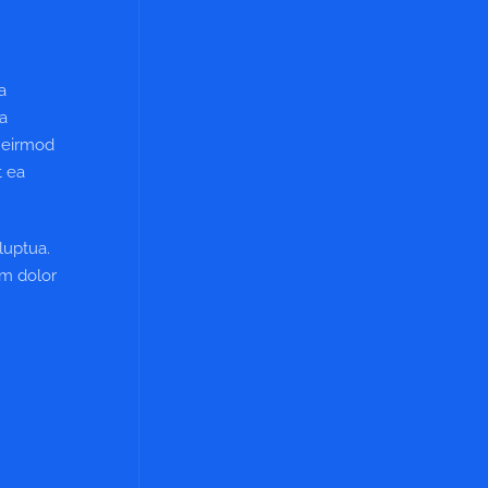
a
ea
y eirmod
t ea
luptua.
um dolor