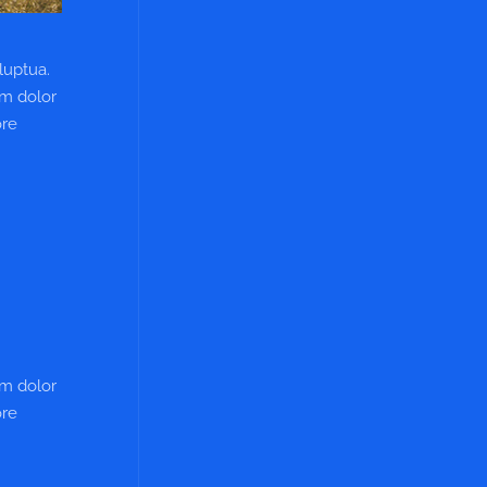
luptua.
um dolor
ore
um dolor
ore