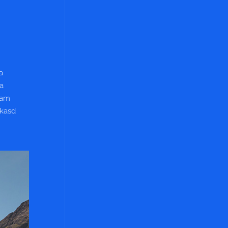
a
ea
yam
 kasd