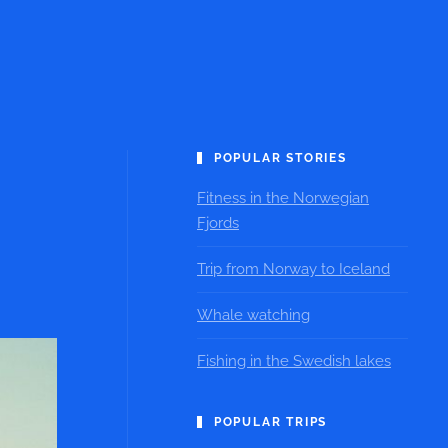
POPULAR STORIES
Fitness in the Norwegian
Fjords
Trip from Norway to Iceland
Whale watching
Fishing in the Swedish lakes
POPULAR TRIPS