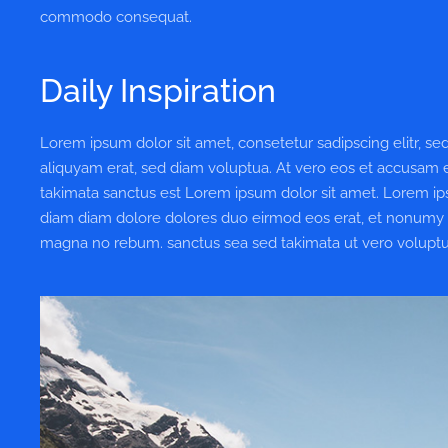
commodo consequat.
Daily Inspiration
Lorem ipsum dolor sit amet, consetetur sadipscing elitr, 
aliquyam erat, sed diam voluptua. At vero eos et accusam e
takimata sanctus est Lorem ipsum dolor sit amet. Lorem ips
diam diam dolore dolores duo eirmod eos erat, et nonumy se
magna no rebum. sanctus sea sed takimata ut vero voluptu