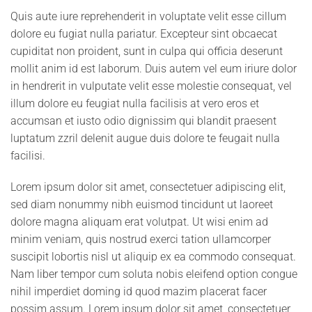
Quis aute iure reprehenderit in voluptate velit esse cillum
dolore eu fugiat nulla pariatur. Excepteur sint obcaecat
cupiditat non proident, sunt in culpa qui officia deserunt
mollit anim id est laborum. Duis autem vel eum iriure dolor
in hendrerit in vulputate velit esse molestie consequat, vel
illum dolore eu feugiat nulla facilisis at vero eros et
accumsan et iusto odio dignissim qui blandit praesent
luptatum zzril delenit augue duis dolore te feugait nulla
facilisi.
Lorem ipsum dolor sit amet, consectetuer adipiscing elit,
sed diam nonummy nibh euismod tincidunt ut laoreet
dolore magna aliquam erat volutpat. Ut wisi enim ad
minim veniam, quis nostrud exerci tation ullamcorper
suscipit lobortis nisl ut aliquip ex ea commodo consequat.
Nam liber tempor cum soluta nobis eleifend option congue
nihil imperdiet doming id quod mazim placerat facer
possim assum. Lorem ipsum dolor sit amet, consectetuer