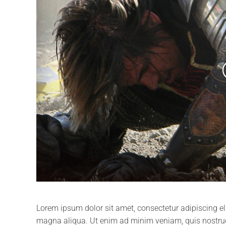
Lorem ipsum dolor sit amet, consectetur adipiscing el
magna aliqua. Ut enim ad minim veniam, quis nostrud e