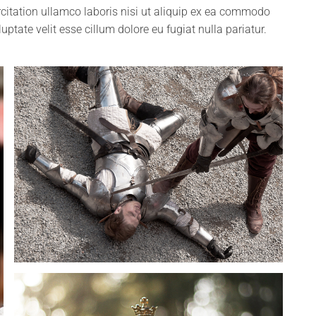
itation ullamco laboris nisi ut aliquip ex ea commodo
uptate velit esse cillum dolore eu fugiat nulla pariatur.