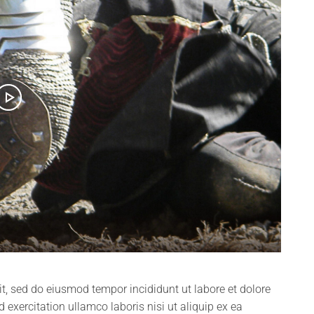
it, sed do eiusmod tempor incididunt ut labore et dolore
xercitation ullamco laboris nisi ut aliquip ex ea