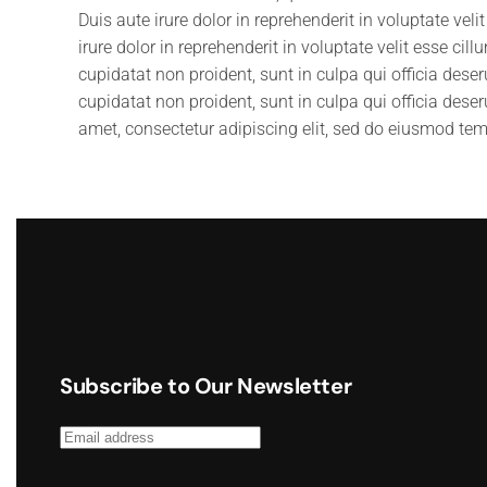
Duis aute irure dolor in reprehenderit in voluptate veli
irure dolor in reprehenderit in voluptate velit esse cil
cupidatat non proident, sunt in culpa qui officia dese
cupidatat non proident, sunt in culpa qui officia dese
amet, consectetur adipiscing elit, sed do eiusmod tem
Subscribe to Our Newsletter