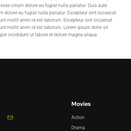
t esse cillum dolore eu fugiat nulla pariatur. Duis aute
lum dolore eu fugiat nulla pariatur. Excepteur sint occaecat
runt mollit anim id est laborum. Excepteur sint occaecat
runt mollit anim id est laborum. Lorem ipsum dolor sit
por incididunt ut labore et dolore magna aliqua.
Movies
Action
Drama