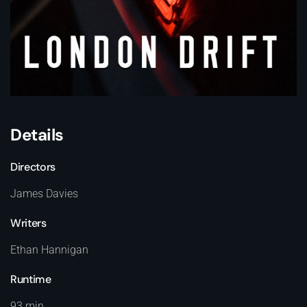
Details
Directors
James Davies
Writers
Ethan Hannigan
Runtime
93 min