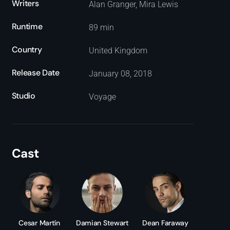
Writers
Alan Granger, Mira Lewis
Runtime
89 min
Country
United Kingdom
Release Date
January 08, 2018
Studio
Voyage
Cast
Cesar Martín
Damian Stewart
Dean Faraway