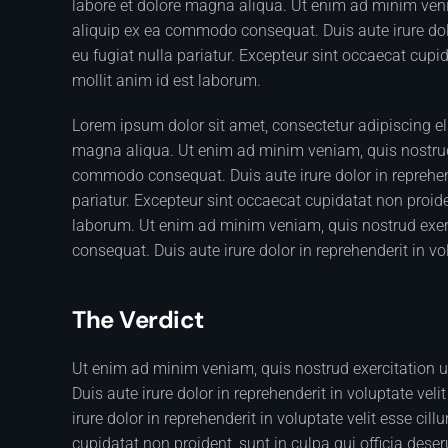
labore et dolore magna aliqua. Ut enim ad minim venia
aliquip ex ea commodo consequat. Duis aute irure dolor
eu fugiat nulla pariatur. Excepteur sint occaecat cupid
mollit anim id est laborum.
Lorem ipsum dolor sit amet, consectetur adipiscing el
magna aliqua. Ut enim ad minim veniam, quis nostrud e
commodo consequat. Duis aute irure dolor in reprehende
pariatur. Excepteur sint occaecat cupidatat non proiden
laborum. Ut enim ad minim veniam, quis nostrud exerc
consequat. Duis aute irure dolor in reprehenderit in vol
The Verdict
Ut enim ad minim veniam, quis nostrud exercitation 
Duis aute irure dolor in reprehenderit in voluptate veli
irure dolor in reprehenderit in voluptate velit esse cil
cupidatat non proident, sunt in culpa qui officia dese