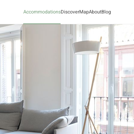
Accommodations
Discover
Map
About
Blog