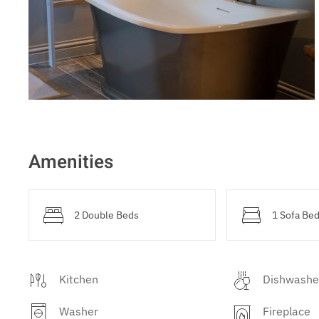
Amenities
2 Double Beds
1 Sofa Be
Kitchen
Dishwashe
Washer
Fireplace