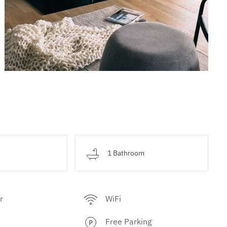
d
1 Bathroom
r
WiFi
Free Parking