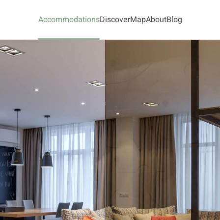
Accommodations
Discover
Map
About
Blog