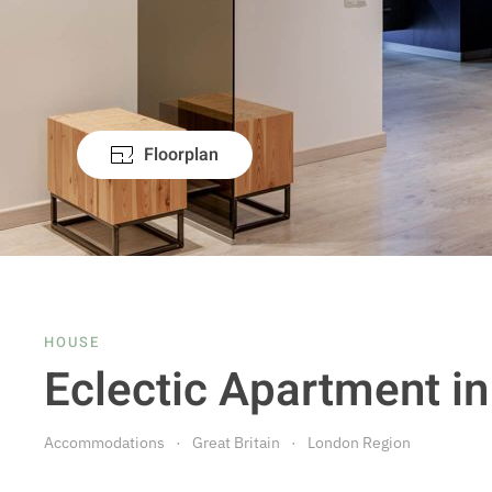
Floorplan
HOUSE
Eclectic Apartment 
Accommodations
Great Britain
London Region