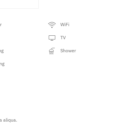
r
WiFi
TV
ng
Shower
ng
 aliqua.