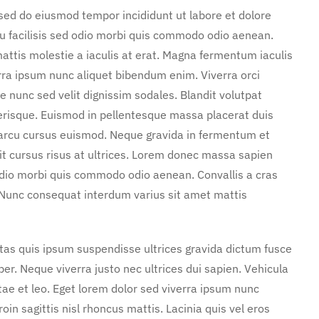
 sed do eiusmod tempor incididunt ut labore et dolore
u facilisis sed odio morbi quis commodo odio aenean.
attis molestie a iaculis at erat. Magna fermentum iaculis
rra ipsum nunc aliquet bibendum enim. Viverra orci
e nunc sed velit dignissim sodales. Blandit volutpat
erisque. Euismod in pellentesque massa placerat duis
n arcu cursus euismod. Neque gravida in fermentum et
it cursus risus at ultrices. Lorem donec massa sapien
 odio morbi quis commodo odio aenean. Convallis a cras
Nunc consequat interdum varius sit amet mattis
stas quis ipsum suspendisse ultrices gravida dictum fusce
. Neque viverra justo nec ultrices dui sapien. Vehicula
ae et leo. Eget lorem dolor sed viverra ipsum nunc
in sagittis nisl rhoncus mattis. Lacinia quis vel eros