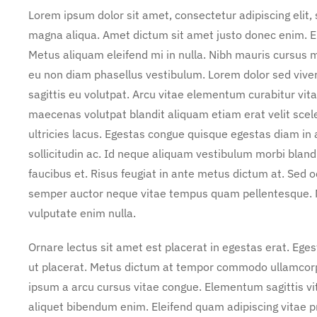
Lorem ipsum dolor sit amet, consectetur adipiscing elit,
magna aliqua. Amet dictum sit amet justo donec enim. E
Metus aliquam eleifend mi in nulla. Nibh mauris cursus m
eu non diam phasellus vestibulum. Lorem dolor sed vive
sagittis eu volutpat. Arcu vitae elementum curabitur vita
maecenas volutpat blandit aliquam etiam erat velit scel
ultricies lacus. Egestas congue quisque egestas diam i
sollicitudin ac. Id neque aliquam vestibulum morbi bland
faucibus et. Risus feugiat in ante metus dictum at. Sed
semper auctor neque vitae tempus quam pellentesque. 
vulputate enim nulla.
Ornare lectus sit amet est placerat in egestas erat. Ege
ut placerat. Metus dictum at tempor commodo ullamcorper
ipsum a arcu cursus vitae congue. Elementum sagittis vit
aliquet bibendum enim. Eleifend quam adipiscing vitae pro