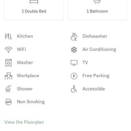
1 Double Bed
1 Bathroom
Kitchen
Dishwasher
WiFi
Air Conditioning
Washer
TV
Workplace
Free Parking
Shower
Accessible
Non Smoking
View the Floorplan