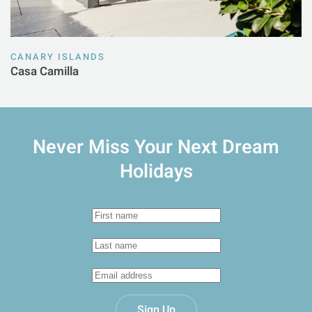
CANARY ISLANDS
Casa Camilla
Never Miss Your
Next Dream
Holidays
Sign Up