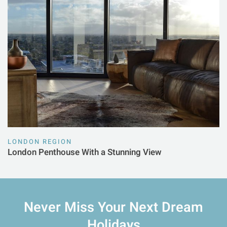
LONDON REGION
London Penthouse With a Stunning View
Never Miss Your
Next Dream
Holidays