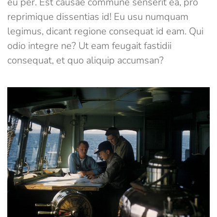
eu per. Est causae commune senserit ea, pro
reprimique dissentias id! Eu usu numquam
legimus, dicant regione consequat id eam. Qui
odio integre ne? Ut eam feugait fastidii
consequat, et quo aliquip accumsan?