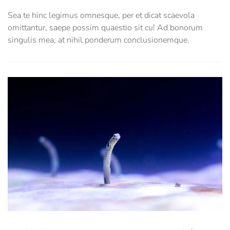
Sea te hinc legimus omnesque, per et dicat scaevola
omittantur, saepe possim quaestio sit cu! Ad bonorum
singulis mea, at nihil ponderum conclusionemque.