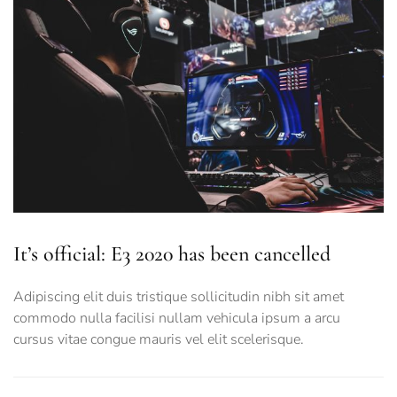
It’s official: E3 2020 has been cancelled
Adipiscing elit duis tristique sollicitudin nibh sit amet
commodo nulla facilisi nullam vehicula ipsum a arcu
cursus vitae congue mauris vel elit scelerisque.