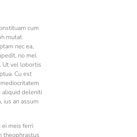
m constituam cum
ibh mutat
eptam nec ea,
mpedit, no mel
 Ut vel lobortis
ptua. Cu est
m mediocritatem
aliquid deleniti
m, ius an assum
ei meis ferri
em theophrastus