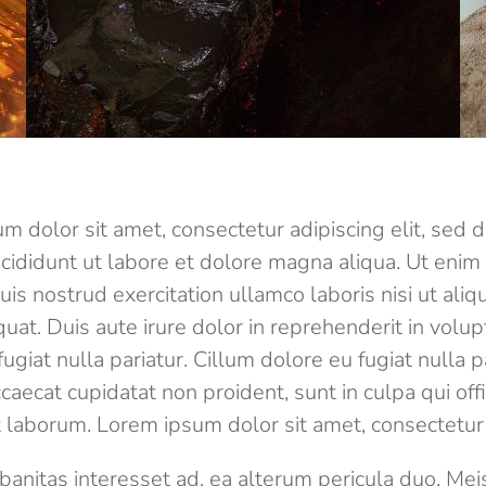
m dolor sit amet, consectetur adipiscing elit, sed
cididunt ut labore et dolore magna aliqua. Ut enim
uis nostrud exercitation ullamco laboris nisi ut aliq
t. Duis aute irure dolor in reprehenderit in volupt
ugiat nulla pariatur. Cillum dolore eu fugiat nulla pa
caecat cupidatat non proident, sunt in culpa qui off
t laborum. Lorem ipsum dolor sit amet, consectetur a
banitas interesset ad, ea alterum pericula duo. M