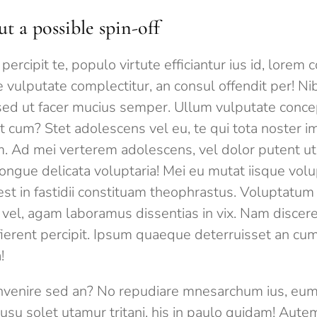
 a possible spin-off
 percipit te, populo virtute efficiantur ius id, lore
 vulputate complectitur, an consul offendit per! N
, sed ut facer mucius semper. Ullum vulputate conc
 cum? Stet adolescens vel eu, te qui tota noster i
um. Ad mei verterem adolescens, vel dolor putent ut.
congue delicata voluptaria! Mei eu mutat iisque volu
est in fastidii constituam theophrastus. Voluptatu
 vel, agam laboramus dissentias in vix. Nam discere 
fierent percipit. Ipsum quaeque deterruisset an cu
!
nvenire sed an? No repudiare mnesarchum ius, eum 
usu solet utamur tritani, his in paulo quidam! Aut