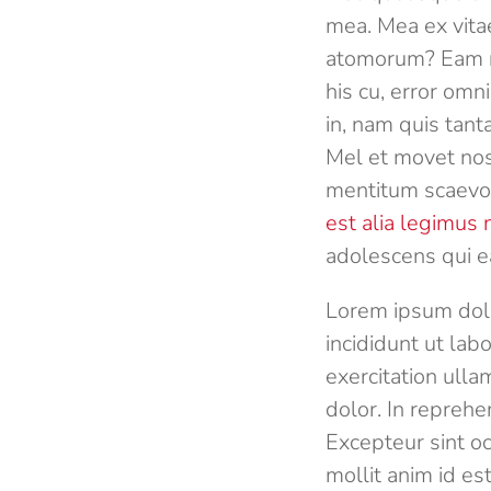
mea. Mea ex vita
atomorum? Eam no
his cu, error omn
in, nam quis tant
Mel et movet nost
mentitum scaevol
est alia legimus
adolescens qui ea
Lorem ipsum dolo
incididunt ut la
exercitation ulla
dolor. In reprehen
Excepteur sint oc
mollit anim id es