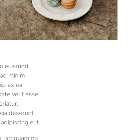
 do eiusmod
 ad minim
uip ex ea
ate velit esse
riatur.
icia deserunt
dipiscing elit.
eis tamquam no