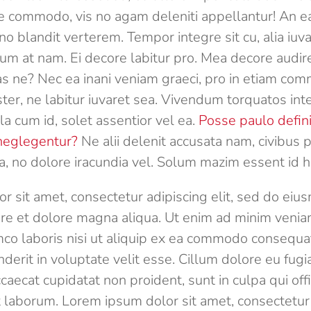
e commodo, vis no agam deleniti appellantur! An 
 blandit verterem. Tempor integre sit cu, alia iu
ium at nam. Ei decore labitur pro. Mea decore audi
as ne? Nec ea inani veniam graeci, pro in etiam co
er, ne labitur iuvaret sea. Vivendum torquatos inte
a cum id, solet assentior vel ea.
Posse paulo defini
 neglegentur?
Ne alii delenit accusata nam, civibus
, no dolore iracundia vel. Solum mazim essent id hi
r sit amet, consectetur adipiscing elit, sed do ei
bore et dolore magna aliqua. Ut enim ad minim venia
mco laboris nisi ut aliquip ex ea commodo consequat
derit in voluptate velit esse. Cillum dolore eu fugia
caecat cupidatat non proident, sunt in culpa qui off
t laborum. Lorem ipsum dolor sit amet, consectetur a