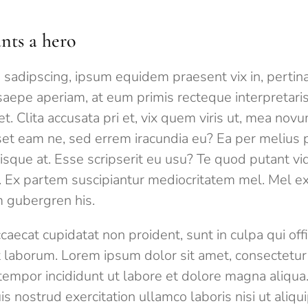
nts a hero
 sadipscing, ipsum equidem praesent vix in, pertina
saepe aperiam, at eum primis recteque interpretari
et. Clita accusata pri et, vix quem viris ut, mea nov
et eam ne, sed errem iracundia eu? Ea per melius pr
sque at. Esse scripserit eu usu? Te quod putant vi
. Ex partem suscipiantur mediocritatem mel. Mel exer
 gubergren his.
caecat cupidatat non proident, sunt in culpa qui off
t laborum. Lorem ipsum dolor sit amet, consectetur a
empor incididunt ut labore et dolore magna aliqua
s nostrud exercitation ullamco laboris nisi ut aliqu