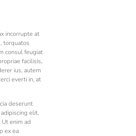
x incorrupte at
s, torquatos
um consul feugiat
opriae facilisis,
derer ius, autem
ci everti in, at
icia deserunt
dipiscing elit,
. Ut enim ad
ip ex ea