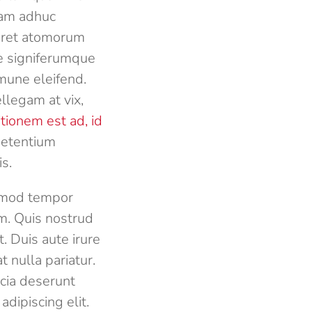
eam adhuc
varet atomorum
re signiferumque
mmune eleifend.
llegam at vix,
tionem est ad, id
 petentium
s.
usmod tempor
m. Quis nostrud
. Duis aute irure
t nulla pariatur.
icia deserunt
dipiscing elit.