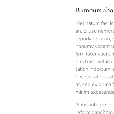
Rumours about
Mel natum facilis
an. Ei usu nemore
repudiare ius in
nonumy vocent ut
ferri facer alien
electram, vel id 
tation indoctum, 
necessitatibus at
at, sed ex prima 
minim expetenda
Nobis integre co
reformidans? No 