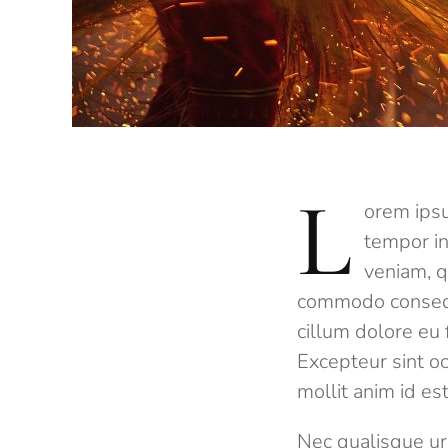
L
orem ipsu
tempor in
veniam, q
commodo consequa
cillum dolore eu f
Excepteur sint oc
mollit anim id es
Nec qualisque ur