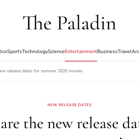
tics
Sports
Technology
Science
Entertainment
Business
Travel
Arc
new release dates for summer 2020 movies
NEW RELEASE DATES
are the new release da