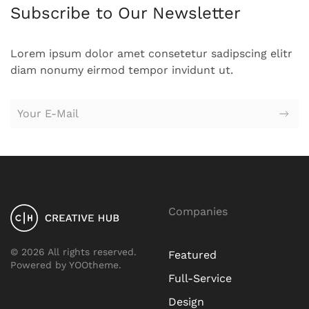
Subscribe to Our Newsletter
Lorem ipsum dolor amet consetetur sadipscing elitr
diam nonumy eirmod tempor invidunt ut.
Companies
©
2026
All rights reserved.
Featured
Powered by
YOOtheme
.
Full-Service
Design