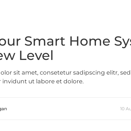
Your Smart Home S
ew Level
lor sit amet, consetetur sadipscing elitr, 
invidunt ut labore et dolore.
gan
10 A