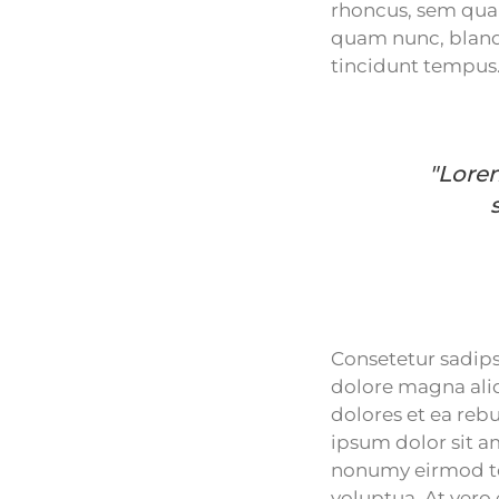
rhoncus, sem qua
quam nunc, blandi
tincidunt tempus
"Lorem
Consetetur sadips
dolore magna aliq
dolores et ea reb
ipsum dolor sit a
nonumy eirmod te
voluptua. At vero 