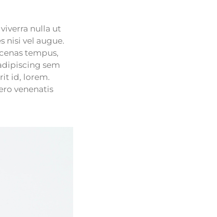
viverra nulla ut
 nisi vel augue.
ecenas tempus,
adipiscing sem
it id, lorem.
ero venenatis