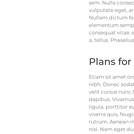
sem. Nulla consequ
vulputate eget, ar
Nullam dictum fel
elementum semper 
consequat vitae, e
a, tellus. Phasell
Plans for
Etiam sit amet orc
nibh. Donec soda
velit cursus nunc
dapibus. Vivamus 
ligula, porttitor 
viverra quis, feugi
rutrum. Aenean imp
nisi. Nam eget d