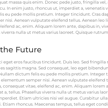
at massa quis enim. Donec pede justo, fringilla vel, 
cu. In enim justo, rhoncus ut, imperdiet a, venenatis vi
is eu pede mollis pretium. Integer tincidunt. Cras d
nisi. Aenean vulputate eleifend tellus. Aenean leo lig
leifend ac, enim. Aliquam lorem ante, dapibus in, vive
us viverra nulla ut metus varius laoreet. Quisque rutrum
 the Future
i eget eros faucibus tincidunt. Duis leo. Sed fringilla
les sagittis magna. Sed consequat, leo eget bibendu
.Nullam dictum felis eu pede mollis pretium. Integer t
elementum semper nisi. Aenean vulputate eleifend t
eu, consequat vitae, eleifend ac, enim. Aliquam lorem 
at a, tellus. Phasellus viverra nulla ut metus varius la
erdiet. Etiam ultricies nisi vel augue. Curabitur ull
ui. Etiam rhoncus. Maecenas tempus, tellus eget co