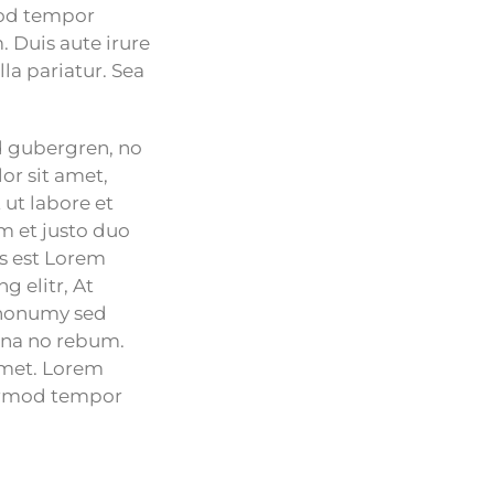
mod tempor
 Duis aute irure
lla pariatur. Sea
sd gubergren, no
or sit amet,
ut labore et
m et justo duo
us est Lorem
g elitr, At
 nonumy sed
agna no rebum.
amet. Lorem
eirmod tempor