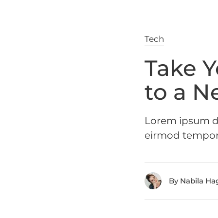
Tech
Take 
to a N
Lorem ipsum do
eirmod tempor 
By Nabila Ha