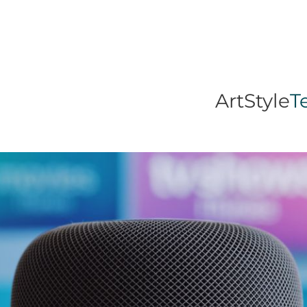
Art
Style
T