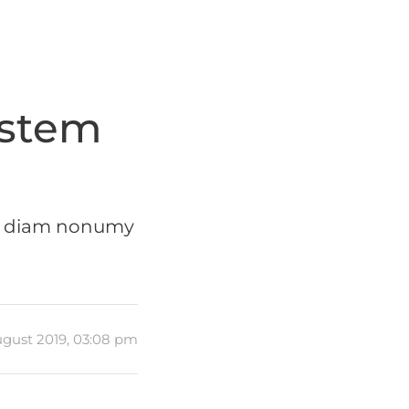
ystem
sed diam nonumy
ugust 2019, 03:08 pm