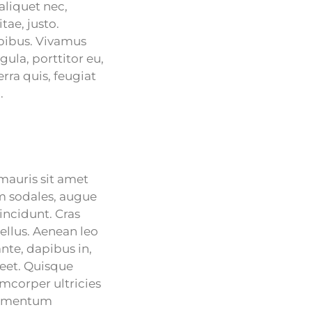
aliquet nec,
tae, justo.
apibus. Vivamus
ula, porttitor eu,
rra quis, feugiat
.
 mauris sit amet
m sodales, augue
incidunt. Cras
ellus. Aenean leo
ante, dapibus in,
oreet. Quisque
amcorper ultricies
ndimentum