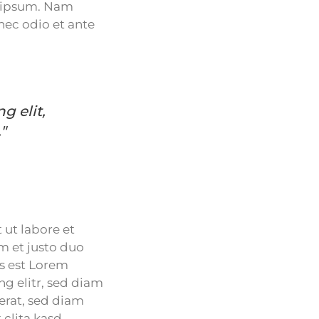
d ipsum. Nam
nec odio et ante
g elit,
"
ut labore et
m et justo duo
us est Lorem
g elitr, sed diam
erat, sed diam
 clita kasd