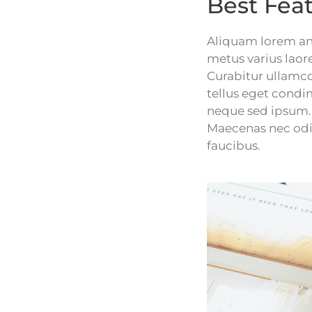
Best Fea
Aliquam lorem ante
metus varius laor
Curabitur ullamco
tellus eget cond
neque sed ipsum. 
Maecenas nec odio
faucibus.