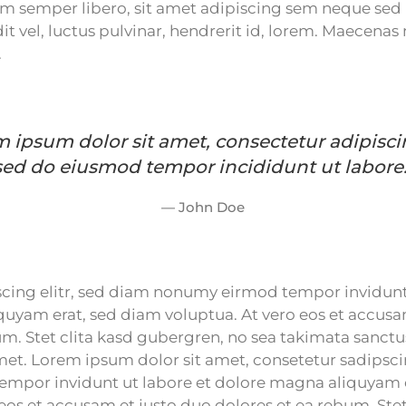
m semper libero, sit amet adipiscing sem neque se
t vel, luctus pulvinar, hendrerit id, lorem. Maecenas 
.
 ipsum dolor sit amet, consectetur adipiscin
sed do eiusmod tempor incididunt ut labore.
John Doe
cing elitr, sed diam nonumy eirmod tempor invidunt 
uyam erat, sed diam voluptua. At vero eos et accusa
um. Stet clita kasd gubergren, no sea takimata sanct
met. Lorem ipsum dolor sit amet, consetetur sadipscin
mpor invidunt ut labore et dolore magna aliquyam 
eos et accusam et justo duo dolores et ea rebum. Stet