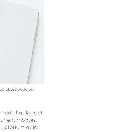
t labore et dolore
mmodo ligula eget
turient montes,
u, pretium quis,