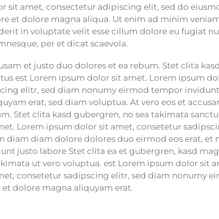
 sit amet, consectetur adipiscing elit, sed do eius
ore et dolore magna aliqua. Ut enim ad minim veniam.
erit in voluptate velit esse cillum dolore eu fugiat nu
mnesque, per et dicat scaevola.
cusam et justo duo dolores et ea rebum. Stet clita ka
tus est Lorem ipsum dolor sit amet. Lorem ipsum dol
cing elitr, sed diam nonumy eirmod tempor invidunt 
uyam erat, sed diam voluptua. At vero eos et accusa
um. Stet clita kasd gubergren, no sea takimata sanct
met. Lorem ipsum dolor sit amet, consetetur sadipscin
 diam diam dolore dolores duo eirmod eos erat, et
dunt justo labore Stet clita ea et gubergren, kasd m
akimata ut vero voluptua. est Lorem ipsum dolor sit 
met, consetetur sadipscing elitr, sed diam nonumy 
e et dolore magna aliquyam erat.