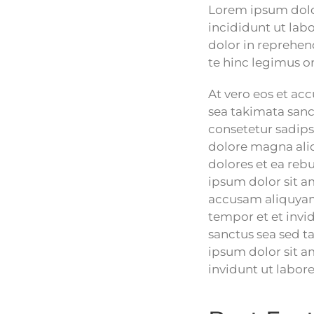
Lorem ipsum dolor
incididunt ut lab
dolor in reprehend
te hinc legimus o
At vero eos et ac
sea takimata sanc
consetetur sadips
dolore magna aliq
dolores et ea reb
ipsum dolor sit a
accusam aliquyam
tempor et et invi
sanctus sea sed t
ipsum dolor sit a
invidunt ut labor