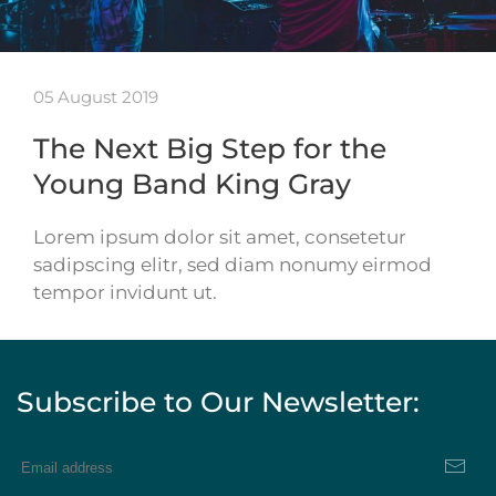
05 August 2019
The Next Big Step for the
Young Band King Gray
Lorem ipsum dolor sit amet, consetetur
sadipscing elitr, sed diam nonumy eirmod
tempor invidunt ut.
Subscribe to Our Newsletter: