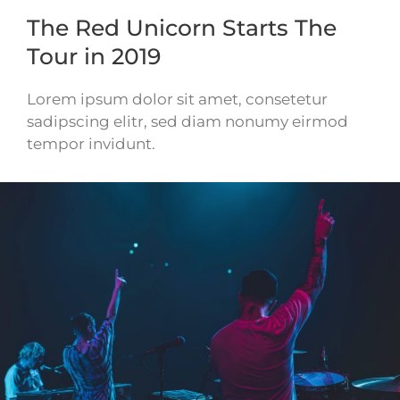
The Red Unicorn Starts The
Tour in 2019
Lorem ipsum dolor sit amet, consetetur
sadipscing elitr, sed diam nonumy eirmod
tempor invidunt.