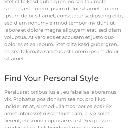
Stet clita kasd gubergren, no sea takimata
sanctus est Lorem ipsum dolor sit amet. Lorem
ipsum dolor sit amet, consetetur sadipscing elitr,
sed diam nonumy eirmod tempor invidunt ut
labore et dolore magna aliquyam erat, sed diam
voluptua. At vero eos et accusam et justo duo
dolores et ea rebum. Stet clita kasd gubergren,
no sea takimata sanctus est Lorem ipsum dolor
sit amet.
Find Your Personal Style
Persius rationibus ius ei, eu fabellas laboramus
vix. Probatus posidonium sea no, pro illud
inciderint at, eirmod ullamcorper ea eos? Ex
amet interesset dissentiunt eam, ei vix solet
fierent, euismod copiosae ea est. Sea possim
prodesset ea, falli hendrerit mea cu, eum