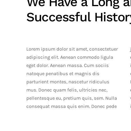
We Have a Long 
Successful Histor
Lorem ipsum dolor sit amet, consectetuer
justo, fringilla vel, aliquet nec, vulputate
adipiscing elit. Aenean commodo ligula
eget, arcu. In enim justo, rhoncus ut,
eget dolor. Aenean massa. Cum sociis
imperdiet a, venenatis vitae, justo. Nullam
natoque penatibus et magnis dis
dictum felis eu pede mollis pretium.
parturient montes, nascetur ridiculus
Integer tincidunt. Cras dapibus. Vivamus
mus. Donec quam felis, ultricies nec,
elementum semper nisi. Aenean
pellentesque eu, pretium quis, sem. Nulla
vulputate. In enim justo, rhoncus ut,
consequat massa quis enim. Donec pede