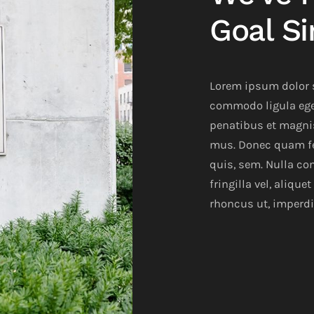
Goal Si
Lorem ipsum dolor s
commodo ligula ege
penatibus et magnis
mus. Donec quam fel
quis, sem. Nulla c
fringilla vel, alique
rhoncus ut, imperdie