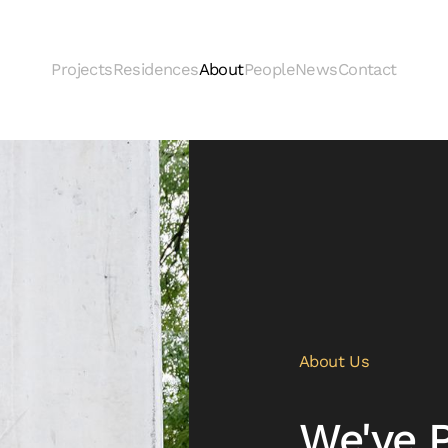
Projects
Residences
About
People
News
Contact
About Us
We've 