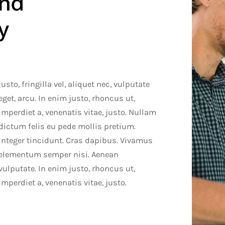
and
y
imperdiet a, venenatis vitae, justo.