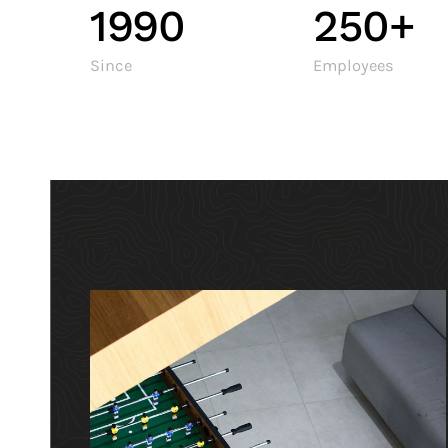
1990
250+
Since
Employees