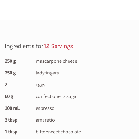
Ingredients for
12 Servings
250 g
mascarpone cheese
250 g
ladyfingers
2
eggs
60 g
confectioner’s sugar
100 mL
espresso
3 tbsp
amaretto
1 tbsp
bittersweet chocolate