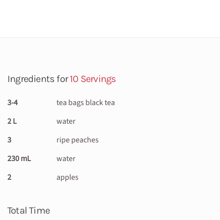
Ingredients for
10 Servings
3-4
tea bags black tea
2 L
water
3
ripe peaches
230 mL
water
2
apples
Total Time