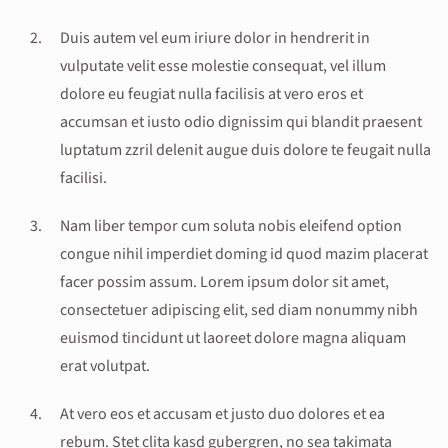
Duis autem vel eum iriure dolor in hendrerit in
vulputate velit esse molestie consequat, vel illum
dolore eu feugiat nulla facilisis at vero eros et
accumsan et iusto odio dignissim qui blandit praesent
luptatum zzril delenit augue duis dolore te feugait nulla
facilisi.
Nam liber tempor cum soluta nobis eleifend option
congue nihil imperdiet doming id quod mazim placerat
facer possim assum. Lorem ipsum dolor sit amet,
consectetuer adipiscing elit, sed diam nonummy nibh
euismod tincidunt ut laoreet dolore magna aliquam
erat volutpat.
At vero eos et accusam et justo duo dolores et ea
rebum. Stet clita kasd gubergren, no sea takimata