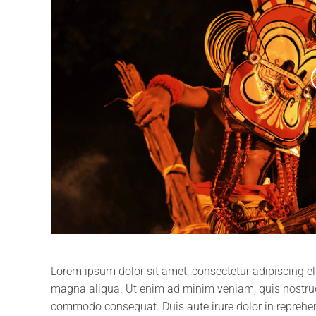
Lorem ipsum dolor sit amet, consectetur adipiscing el
magna aliqua. Ut enim ad minim veniam, quis nostrud e
commodo consequat. Duis aute irure dolor in reprehende