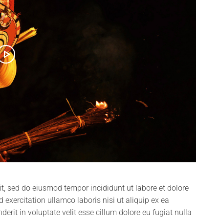
it, sed do eiusmod tempor incididunt ut labore et dolore
xercitation ullamco laboris nisi ut aliquip ex ea
rit in voluptate velit esse cillum dolore eu fugiat nulla