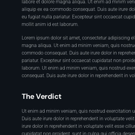
labore et dolore magna aliqua. Ut enim ad minim venia
aliquip ex ea commodo consequat. Duis aute irure dolor
eu fugiat nulla pariatur. Excepteur sint occaecat cupid
mollit anim id est laborum.
Lorem ipsum dolor sit amet, consectetur adipiscing el
magna aliqua. Ut enim ad minim veniam, quis nostrud e
commodo consequat. Duis aute irure dolor in reprehende
pariatur. Excepteur sint occaecat cupidatat non proiden
laborum. Ut enim ad minim veniam, quis nostrud exerc
consequat. Duis aute irure dolor in reprehenderit in vol
The Verdict
Ut enim ad minim veniam, quis nostrud exercitation 
Duis aute irure dolor in reprehenderit in voluptate veli
irure dolor in reprehenderit in voluptate velit esse cil
cupidatat non proident, sunt in culpa qui officia dese