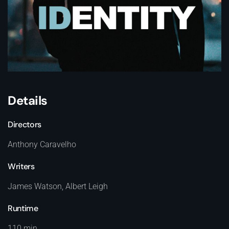
Details
Directors
Anthony Caravelho
Writers
James Watson, Albert Leigh
Runtime
110 min