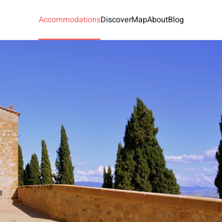
Accommodations
Discover
Map
About
Blog