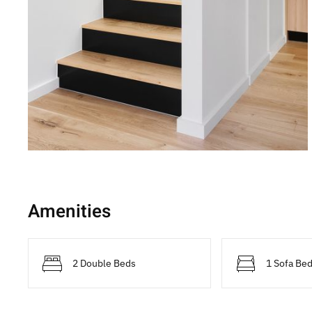
Amenities
2 Double Beds
1 Sofa Be