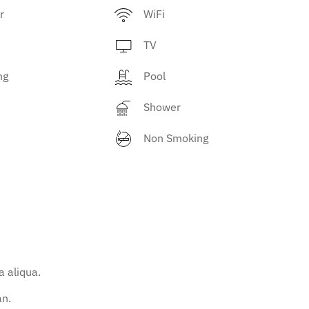
r
WiFi
TV
ng
Pool
Shower
Non Smoking
 aliqua.
an.