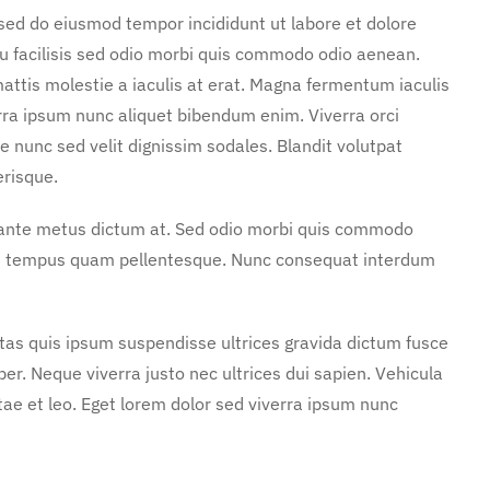
 sed do eiusmod tempor incididunt ut labore et dolore
u facilisis sed odio morbi quis commodo odio aenean.
attis molestie a iaculis at erat. Magna fermentum iaculis
rra ipsum nunc aliquet bibendum enim. Viverra orci
e nunc sed velit dignissim sodales. Blandit volutpat
erisque.
n ante metus dictum at. Sed odio morbi quis commodo
ae tempus quam pellentesque. Nunc consequat interdum
stas quis ipsum suspendisse ultrices gravida dictum fusce
. Neque viverra justo nec ultrices dui sapien. Vehicula
ae et leo. Eget lorem dolor sed viverra ipsum nunc