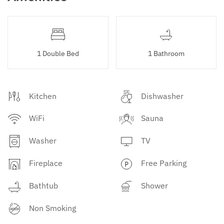
1 Double Bed
1 Bathroom
Kitchen
Dishwasher
WiFi
Sauna
Washer
TV
Fireplace
Free Parking
Bathtub
Shower
Non Smoking