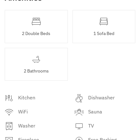
2 Double Beds
1 Sofa Bed
2 Bathrooms
Kitchen
Dishwasher
WiFi
Sauna
Washer
TV
Fireplace
Free Parking