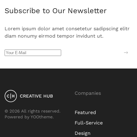
Subscribe to Our Newsletter
Lorem ipsum dolor amet consetetur sadipscing elitr
diam nonumy eirmod tempor invidunt ut.
Companies
©
2026
All rights reserved.
Featured
Powered by
YOOtheme
.
Full-Service
Design