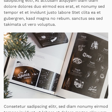
sadipscing elitr, At accusam aliquyam diam diam
dolore dolores duo eirmod eos erat, et nonumy sed
tempor et et invidunt justo labore Stet clita ea et
gubergren, kasd magna no rebum. sanctus sea sed
takimata ut vero voluptua.
Consetetur sadipscing elitr, sed diam nonumy eirmod