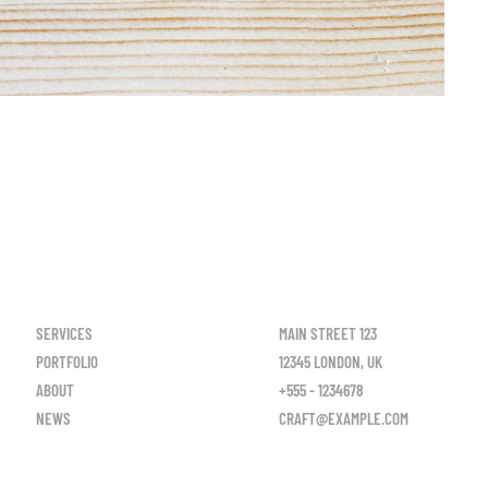
SERVICES
MAIN STREET 123
PORTFOLIO
12345 LONDON, UK
ABOUT
+555 - 1234678
NEWS
CRAFT@EXAMPLE.COM