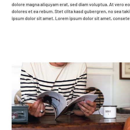
dolore magna aliquyam erat, sed diam voluptua. At vero eo
justo duo dolores et ea rebum. Stet clita kasd gubergren, n
dolores et ea rebum. Stet clita kasd gubergren, no sea ta
ipsum dolor sit amet. Lorem ipsum dolor sit amet, consetet