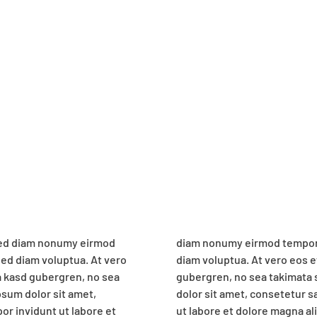
 sed diam nonumy eirmod
agna aliquyam erat, sed
sed diam voluptua. At vero
t ea rebum. Stet clita kasd
ta kasd gubergren, no sea
r sit amet. Lorem ipsum
sum dolor sit amet,
irmod tempor invidunt
r invidunt ut labore et
At vero eos et accusam et