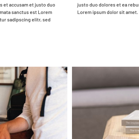
s et accusam et justo duo
o sea takimata sanctus est
kimata sanctus est Lorem
Lorem ipsum dolor sit amet.
ur sadipscing elitr, sed