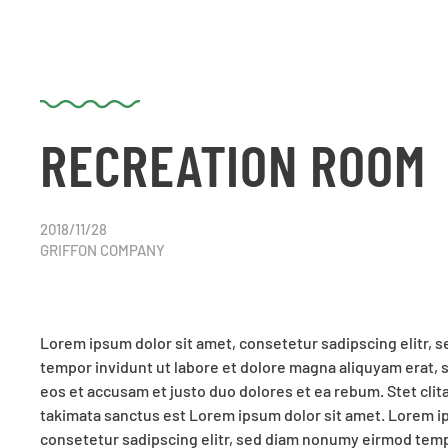
RECREATION ROOM
2018/11/28
GRIFFON COMPANY
Lorem ipsum dolor sit amet, consetetur sadipscing elitr,
diam nonumy eirmod tempor invidunt ut labore et dolore m
tempor invidunt ut labore et dolore magna aliquyam erat, 
diam voluptua. At vero eos et accusam et justo duo dolores e
eos et accusam et justo duo dolores et ea rebum. Stet cli
gubergren, no sea takimata sanctus est Lorem ipsum dolo
takimata sanctus est Lorem ipsum dolor sit amet. Lorem ip
dolor sit amet, consetetur sadipscing elitr, sed diam nonumy e
consetetur sadipscing elitr, sed diam nonumy eirmod tempo
ut labore et dolore magna aliquyam erat, sed diam voluptua. 