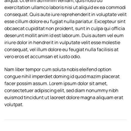
aliqua. Ut enim ad minim veniam, quis nostrud
exercitation ullamco laboris nisi ut aliquid ex ea commodi
consequat. Quis aute iure reprehenderit in voluptate velit
esse cillum dolore eu fugiat nulla pariatur. Excepteur sint
obcaecat cupiditat non proident, sunt in culpa qui officia
deserunt mollit anim id est laborum. Duis autem vel eum
iriure dolor in hendrerit in vulputate velit esse molestie
consequat, vel illum dolore eu feugiat nulla facilisis at
vero eros et accumsan et iusto odio.
Nam liber tempor cum soluta nobis eleifend option
congue nihil imperdiet doming id quod mazim placerat
facer possim assum. Lorem ipsum dolor sit amet,
consectetuer adipiscing elit, sed diam nonummy nibh
euismod tincidunt ut laoreet dolore magna aliquam erat
volutpat.