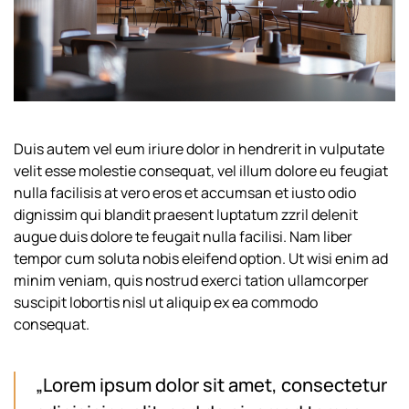
Duis autem vel eum iriure dolor in hendrerit in vulputate
velit esse molestie consequat, vel illum dolore eu feugiat
nulla facilisis at vero eros et accumsan et iusto odio
dignissim qui blandit praesent luptatum zzril delenit
augue duis dolore te feugait nulla facilisi. Nam liber
tempor cum soluta nobis eleifend option. Ut wisi enim ad
minim veniam, quis nostrud exerci tation ullamcorper
suscipit lobortis nisl ut aliquip ex ea commodo
consequat.
„Lorem ipsum dolor sit amet, consectetur