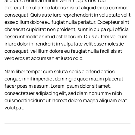
aliqua. Ut enim ad minim veniam, quis nostrud
exercitation ullamco laboris nisi ut aliquid ex ea commodi
consequat. Quis aute iure reprehenderit in voluptate velit
esse cillum dolore eu fugiat nulla pariatur. Excepteur sint
obcaecat cupiditat non proident, sunt in culpa qui officia
deserunt mollit anim id est laborum. Duis autem vel eum
iriure dolor in hendrerit in vulputate velit esse molestie
consequat, vel illum dolore eu feugiat nulla facilisis at
vero eros et accumsan et iusto odio.
Nam liber tempor cum soluta nobis eleifend option
congue nihil imperdiet doming id quod mazim placerat
facer possim assum. Lorem ipsum dolor sit amet,
consectetuer adipiscing elit, sed diam nonummy nibh
euismod tincidunt ut laoreet dolore magna aliquam erat
volutpat.