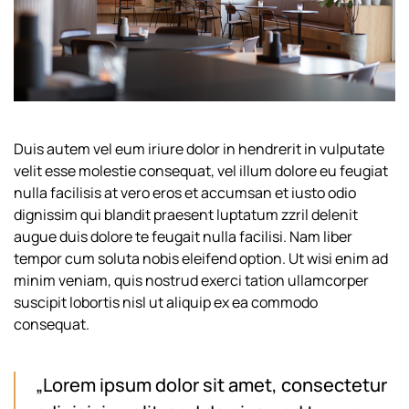
Duis autem vel eum iriure dolor in hendrerit in vulputate
velit esse molestie consequat, vel illum dolore eu feugiat
nulla facilisis at vero eros et accumsan et iusto odio
dignissim qui blandit praesent luptatum zzril delenit
augue duis dolore te feugait nulla facilisi. Nam liber
tempor cum soluta nobis eleifend option. Ut wisi enim ad
minim veniam, quis nostrud exerci tation ullamcorper
suscipit lobortis nisl ut aliquip ex ea commodo
consequat.
„Lorem ipsum dolor sit amet, consectetur