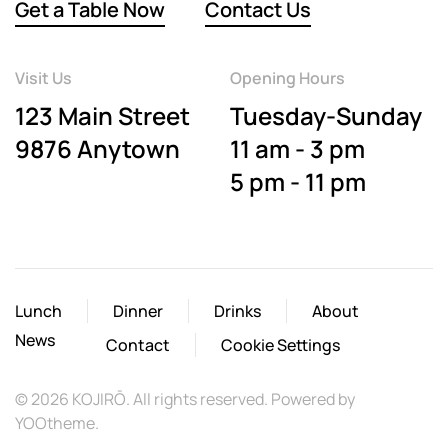
Get a Table Now
Contact Us
Visit Us
Opening Hours
123 Main Street
Tuesday-Sunday
9876 Anytown
11 am - 3 pm
5 pm - 11 pm
Lunch
Dinner
Drinks
About
News
Contact
Cookie Settings
©
2026
KOJIRŌ. All rights reserved. Powered by
YOOtheme
.