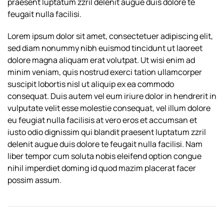
praesent luptatum zzril delenit augue duis dolore te
feugait nulla facilisi.
Lorem ipsum dolor sit amet, consectetuer adipiscing elit,
sed diam nonummy nibh euismod tincidunt ut laoreet
dolore magna aliquam erat volutpat. Ut wisi enim ad
minim veniam, quis nostrud exerci tation ullamcorper
suscipit lobortis nisl ut aliquip ex ea commodo
consequat. Duis autem vel eum iriure dolor in hendrerit in
vulputate velit esse molestie consequat, vel illum dolore
eu feugiat nulla facilisis at vero eros et accumsan et
iusto odio dignissim qui blandit praesent luptatum zzril
delenit augue duis dolore te feugait nulla facilisi. Nam
liber tempor cum soluta nobis eleifend option congue
nihil imperdiet doming id quod mazim placerat facer
possim assum.