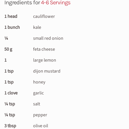
Ingredients for
4-6 Servings
1 head
cauliflower
1 bunch
kale
¼
small red onion
50 g
feta cheese
1
large lemon
1 tsp
dijon mustard
1 tsp
honey
1 clove
garlic
¼ tsp
salt
¼ tsp
pepper
3 tbsp
olive oil