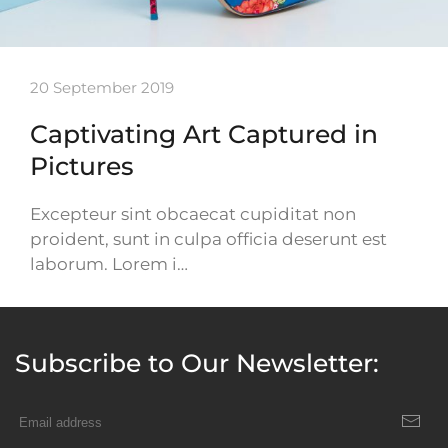
20 September 2019
Captivating Art Captured in
Pictures
Excepteur sint obcaecat cupiditat non
proident, sunt in culpa officia deserunt est
laborum. Lorem i…
Subscribe to Our Newsletter: