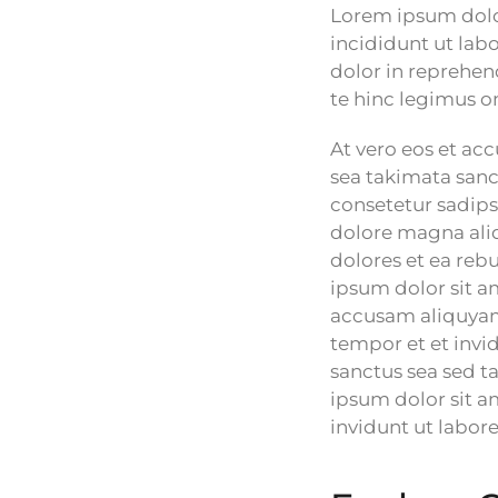
Lorem ipsum dolor
incididunt ut lab
dolor in reprehend
te hinc legimus o
At vero eos et ac
sea takimata sanc
consetetur sadips
dolore magna aliq
dolores et ea reb
ipsum dolor sit a
accusam aliquyam
tempor et et invi
sanctus sea sed t
ipsum dolor sit a
invidunt ut labor