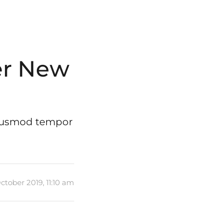
er New
 eiusmod tempor
ctober 2019, 11:10 am