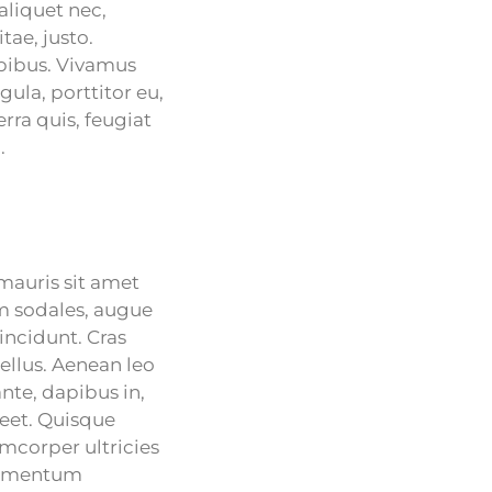
aliquet nec,
tae, justo.
apibus. Vivamus
ula, porttitor eu,
rra quis, feugiat
.
 mauris sit amet
m sodales, augue
incidunt. Cras
ellus. Aenean leo
ante, dapibus in,
oreet. Quisque
amcorper ultricies
ndimentum