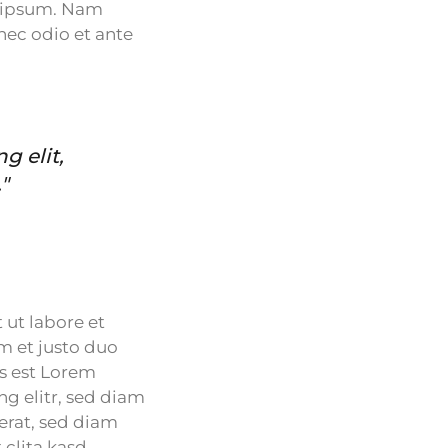
d ipsum. Nam
nec odio et ante
g elit,
"
ut labore et
m et justo duo
us est Lorem
g elitr, sed diam
erat, sed diam
 clita kasd