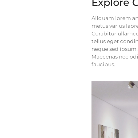
Explore C
Aliquam lorem ante
metus varius laor
Curabitur ullamco
tellus eget cond
neque sed ipsum. 
Maecenas nec odio
faucibus.