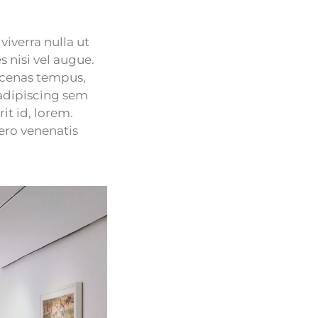
viverra nulla ut
 nisi vel augue.
ecenas tempus,
adipiscing sem
it id, lorem.
ero venenatis