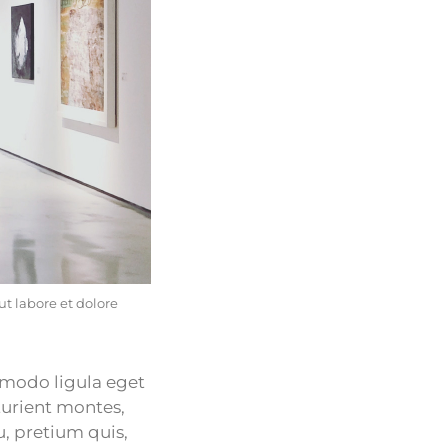
t labore et dolore
mmodo ligula eget
turient montes,
u, pretium quis,