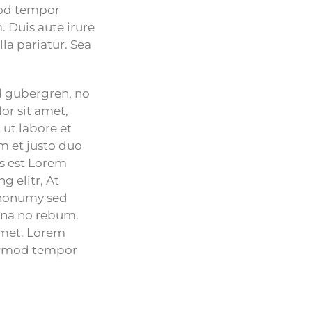
mod tempor
 Duis aute irure
lla pariatur. Sea
sd gubergren, no
or sit amet,
ut labore et
m et justo duo
us est Lorem
g elitr, At
 nonumy sed
agna no rebum.
amet. Lorem
eirmod tempor