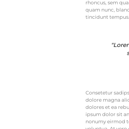
rhoncus, sem qua
quam nunc, blandi
tincidunt tempus
"Lorem
Consetetur sadips
dolore magna aliq
dolores et ea reb
ipsum dolor sit a
nonumy eirmod te
voluptua. At vero 