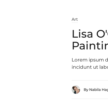
Art
Lisa O
Painti
Lorem ipsum do
incidunt ut lab
By Nabila Ha