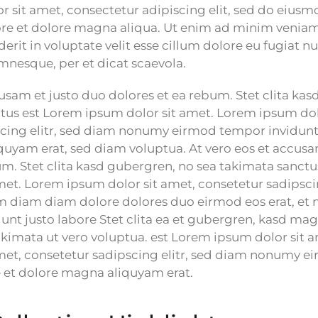
 sit amet, consectetur adipiscing elit, sed do eius
ore et dolore magna aliqua. Ut enim ad minim veniam.
erit in voluptate velit esse cillum dolore eu fugiat nu
mnesque, per et dicat scaevola.
cusam et justo duo dolores et ea rebum. Stet clita ka
tus est Lorem ipsum dolor sit amet. Lorem ipsum dol
cing elitr, sed diam nonumy eirmod tempor invidunt 
uyam erat, sed diam voluptua. At vero eos et accusa
um. Stet clita kasd gubergren, no sea takimata sanct
met. Lorem ipsum dolor sit amet, consetetur sadipscin
 diam diam dolore dolores duo eirmod eos erat, et
dunt justo labore Stet clita ea et gubergren, kasd m
akimata ut vero voluptua. est Lorem ipsum dolor sit 
met, consetetur sadipscing elitr, sed diam nonumy 
e et dolore magna aliquyam erat.