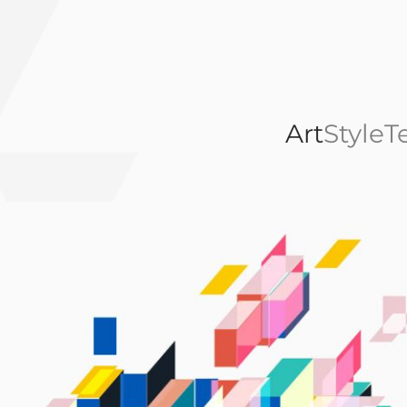
Art
Style
T