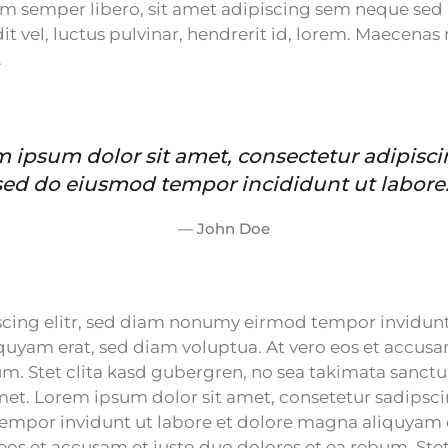
m semper libero, sit amet adipiscing sem neque se
t vel, luctus pulvinar, hendrerit id, lorem. Maecenas 
.
 ipsum dolor sit amet, consectetur adipiscin
sed do eiusmod tempor incididunt ut labore.
John Doe
cing elitr, sed diam nonumy eirmod tempor invidunt 
uyam erat, sed diam voluptua. At vero eos et accusa
um. Stet clita kasd gubergren, no sea takimata sanct
met. Lorem ipsum dolor sit amet, consetetur sadipscin
mpor invidunt ut labore et dolore magna aliquyam 
eos et accusam et justo duo dolores et ea rebum. Stet