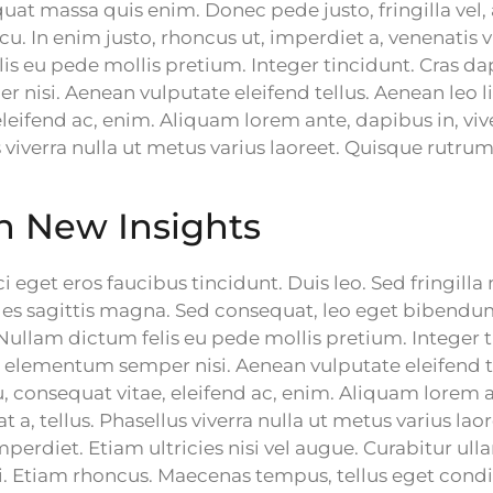
at massa quis enim. Donec pede justo, fringilla vel, 
cu. In enim justo, rhoncus ut, imperdiet a, venenatis vi
is eu pede mollis pretium. Integer tincidunt. Cras d
nisi. Aenean vulputate eleifend tellus. Aenean leo lig
leifend ac, enim. Aliquam lorem ante, dapibus in, vive
us viverra nulla ut metus varius laoreet. Quisque rutrum
on New Insights
i eget eros faucibus tincidunt. Duis leo. Sed fringilla
les sagittis magna. Sed consequat, leo eget bibendu
.Nullam dictum felis eu pede mollis pretium. Integer t
elementum semper nisi. Aenean vulputate eleifend t
eu, consequat vitae, eleifend ac, enim. Aliquam lorem 
at a, tellus. Phasellus viverra nulla ut metus varius la
erdiet. Etiam ultricies nisi vel augue. Curabitur ull
ui. Etiam rhoncus. Maecenas tempus, tellus eget co