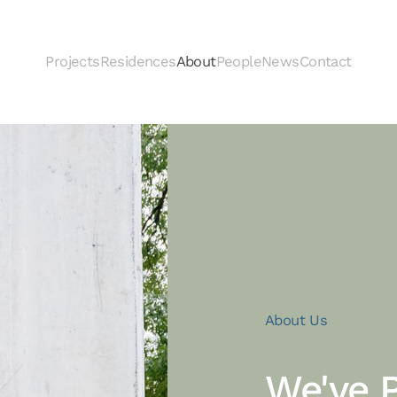
Projects
Residences
About
People
News
Contact
About Us
We've 