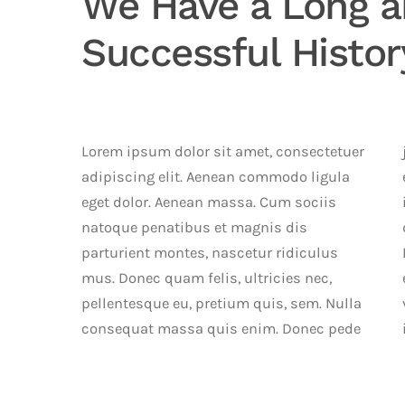
We Have a Long 
Successful Histor
Lorem ipsum dolor sit amet, consectetuer
justo, fringilla vel, aliquet nec, vulputate
adipiscing elit. Aenean commodo ligula
eget, arcu. In enim justo, rhoncus ut,
eget dolor. Aenean massa. Cum sociis
imperdiet a, venenatis vitae, justo. Nullam
natoque penatibus et magnis dis
dictum felis eu pede mollis pretium.
parturient montes, nascetur ridiculus
Integer tincidunt. Cras dapibus. Vivamus
mus. Donec quam felis, ultricies nec,
elementum semper nisi. Aenean
pellentesque eu, pretium quis, sem. Nulla
vulputate. In enim justo, rhoncus ut,
consequat massa quis enim. Donec pede