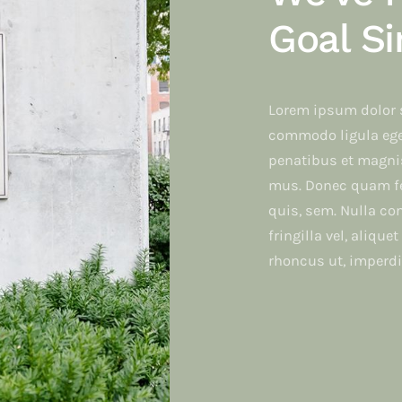
Goal Si
Lorem ipsum dolor s
commodo ligula ege
penatibus et magnis
mus. Donec quam fel
quis, sem. Nulla c
fringilla vel, alique
rhoncus ut, imperdie