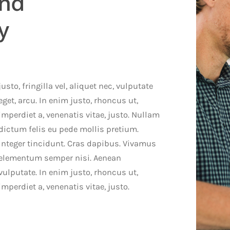
and
y
imperdiet a, venenatis vitae, justo.