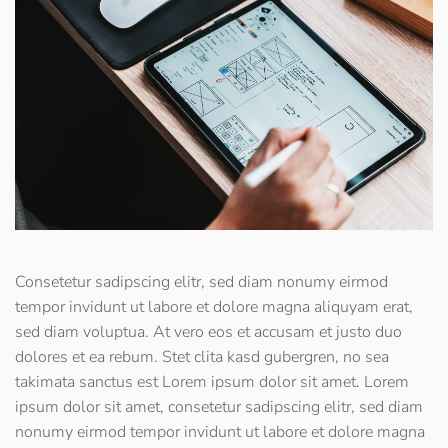
Consetetur sadipscing elitr, sed diam nonumy eirmod
tempor invidunt ut labore et dolore magna aliquyam erat,
sed diam voluptua. At vero eos et accusam et justo duo
dolores et ea rebum. Stet clita kasd gubergren, no sea
takimata sanctus est Lorem ipsum dolor sit amet. Lorem
ipsum dolor sit amet, consetetur sadipscing elitr, sed diam
nonumy eirmod tempor invidunt ut labore et dolore magna