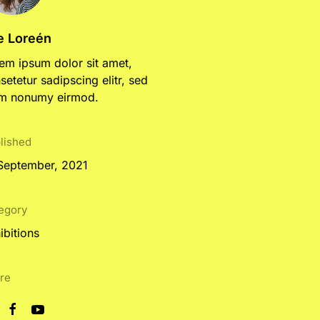
e Loreén
em ipsum dolor sit amet,
setetur sadipscing elitr, sed
m nonumy eirmod.
lished
September, 2021
egory
ibitions
re