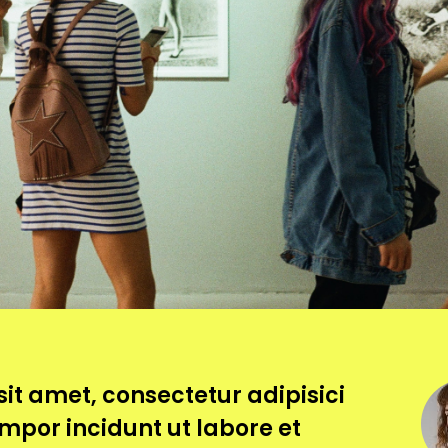
it amet, consectetur adipisici
empor incidunt ut labore et