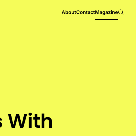
About
Contact
Magazine
s With