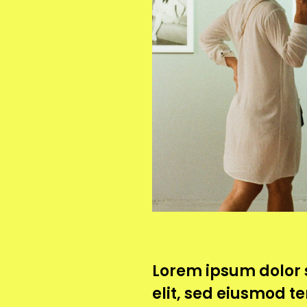
Lorem ipsum dolor s
elit, sed eiusmod t