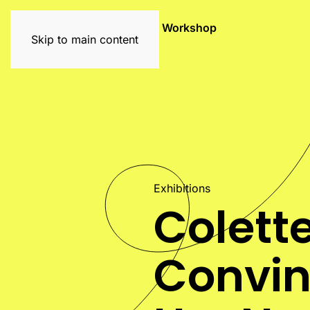
Exhibitions
Artists
Graffiti Workshop
Skip to main content
Exhibitions
Colett
Convin