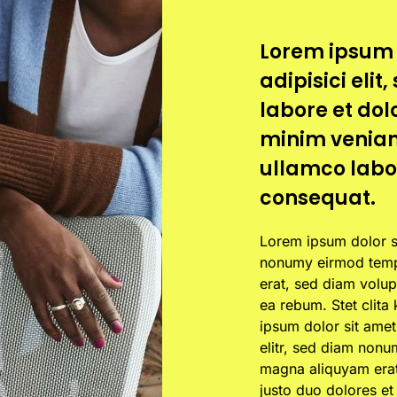
Lorem ipsum 
adipisici eli
labore et do
minim veniam
ullamco labor
consequat.
Lorem ipsum dolor si
nonumy eirmod tempo
erat, sed diam volup
ea rebum. Stet clita
ipsum dolor sit amet
elitr, sed diam nonu
magna aliquyam erat
justo duo dolores et