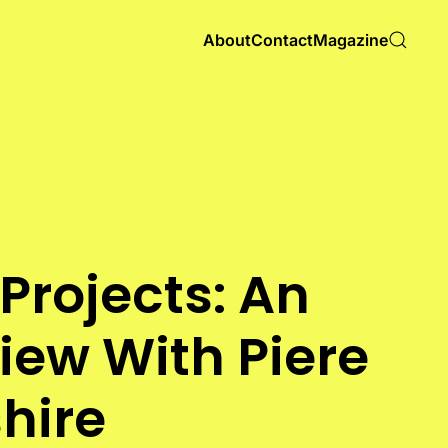
About
Contact
Magazine
 Projects: An
view With Piere
hire