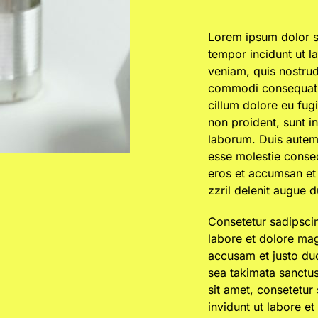
Lorem ipsum dolor si
tempor incidunt ut l
veniam, quis nostrud 
commodi consequat. Q
cillum dolore eu fugi
non proident, sunt in
laborum. Duis autem v
esse molestie consequ
eros et accumsan et 
zzril delenit augue du
Consetetur sadipsci
labore et dolore mag
accusam et justo duo
sea takimata sanctu
sit amet, consetetur
invidunt ut labore e