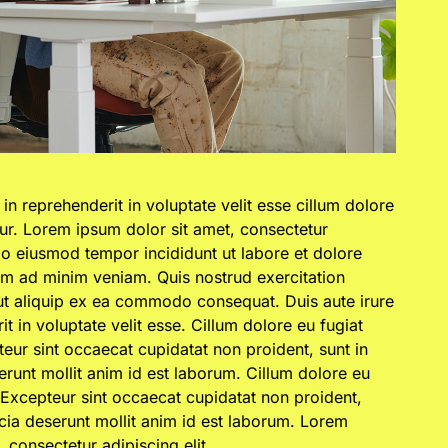
 in reprehenderit in voluptate velit esse cillum dolore
atur. Lorem ipsum dolor sit amet, consectetur
 do eiusmod tempor incididunt ut labore et dolore
im ad minim veniam. Quis nostrud exercitation
 ut aliquip ex ea commodo consequat. Duis aute irure
it in voluptate velit esse. Cillum dolore eu fugiat
teur sint occaecat cupidatat non proident, sunt in
serunt mollit anim id est laborum. Cillum dolore eu
r. Excepteur sint occaecat cupidatat non proident,
ficia deserunt mollit anim id est laborum. Lorem
 consectetur adipiscing elit.