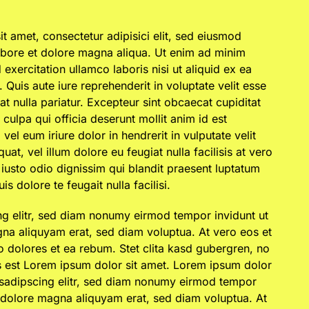
t amet, consectetur adipisici elit, sed eiusmod
abore et dolore magna aliqua. Ut enim ad minim
exercitation ullamco laboris nisi ut aliquid ex ea
uis aute iure reprehenderit in voluptate velit esse
at nulla pariatur. Excepteur sint obcaecat cupiditat
 culpa qui officia deserunt mollit anim id est
el eum iriure dolor in hendrerit in vulputate velit
at, vel illum dolore eu feugiat nulla facilisis at vero
iusto odio dignissim qui blandit praesent luptatum
is dolore te feugait nulla facilisi.
ng elitr, sed diam nonumy eirmod tempor invidunt ut
na aliquyam erat, sed diam voluptua. At vero eos et
 dolores et ea rebum. Stet clita kasd gubergren, no
s est Lorem ipsum dolor sit amet. Lorem ipsum dolor
 sadipscing elitr, sed diam nonumy eirmod tempor
t dolore magna aliquyam erat, sed diam voluptua. At