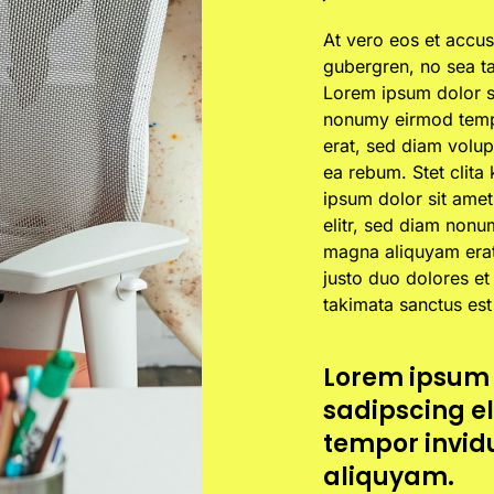
At vero eos et accus
gubergren, no sea t
Lorem ipsum dolor si
nonumy eirmod tempo
erat, sed diam volup
ea rebum. Stet clita
ipsum dolor sit amet
elitr, sed diam nonu
magna aliquyam erat
justo duo dolores et
takimata sanctus est
Lorem ipsum 
sadipscing e
tempor invid
aliquyam.