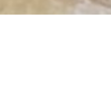
Lorem ipsum dolor sit amet, consetetur sadipscing
elitr, sed diam nonumy eirmod tempor invidunt ut
labore et dolore magna aliquyam erat, sed diam
voluptua. At vero eos et accusam et justo duo dolores
et ea rebum. Stet clita kasd gubergren, no sea takimata
sanctus est Lorem ipsum dolor sit amet. Lorem ipsum
dolor sit amet, consetetur sadipscing elitr, sed diam
nonumy eirmod tempor invidunt ut labore et dolore
magna aliquyam erat, sed diam voluptua. At vero eos
et accusam et justo duo dolores et ea rebum. Stet clita
kasd gubergren, no sea takimata sanctus est Lorem
ipsum dolor sit amet.