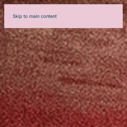
Skip to main content