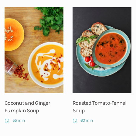
Coconut and Ginger
Roasted Tomato-Fennel
Pumpkin Soup
Soup
55 min
60 min