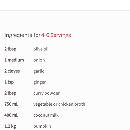
Ingredients for
4-6 Servings
2 tbsp
olive oil
1 medium
onion
2 cloves
garlic
1 tsp
ginger
2 tbsp
curry powder
750 mL
vegetable or chicken broth
400 mL
coconut milk
1.2 kg
pumpkin