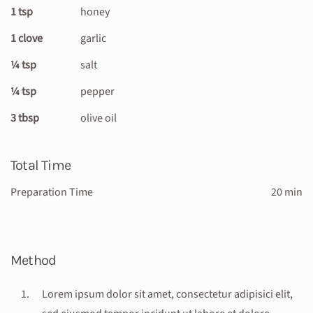
1 tsp
honey
1 clove
garlic
¼ tsp
salt
¼ tsp
pepper
3 tbsp
olive oil
Total Time
Preparation Time
20 min
Method
Lorem ipsum dolor sit amet, consectetur adipisici elit,