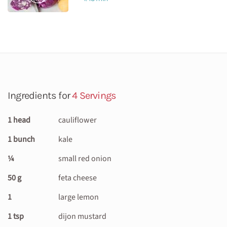
Ingredients for
4 Servings
1 head
cauliflower
1 bunch
kale
¼
small red onion
50 g
feta cheese
1
large lemon
1 tsp
dijon mustard