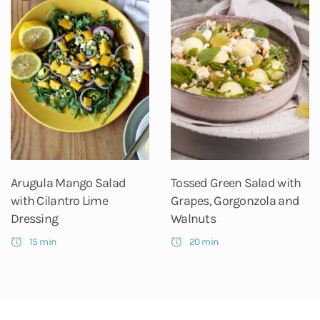
Arugula Mango Salad
Tossed Green Salad with
with Cilantro Lime
Grapes, Gorgonzola and
Dressing
Walnuts
15 min
20 min