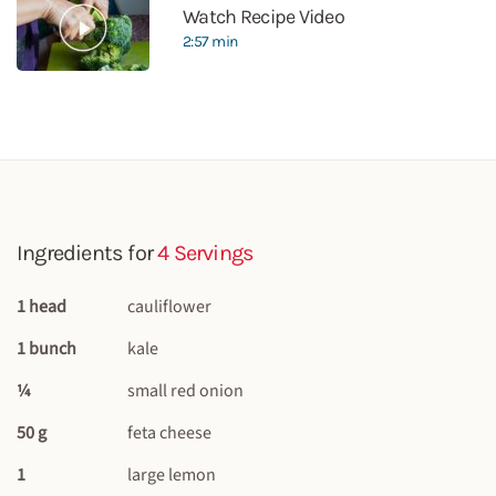
Watch Recipe Video
2:57 min
Ingredients for
4 Servings
1 head
cauliflower
1 bunch
kale
¼
small red onion
50 g
feta cheese
1
large lemon