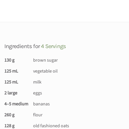
Ingredients for
4 Servings
130 g
brown sugar
125 mL
vegetable oil
125 mL
milk
2 large
eggs
4–5 medium
bananas
260 g
flour
128 g
old fashioned oats