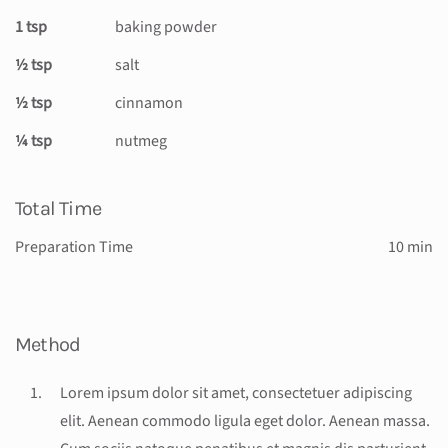
1 tsp
baking powder
½ tsp
salt
½ tsp
cinnamon
¼ tsp
nutmeg
Total Time
Preparation Time
10 min
Method
Lorem ipsum dolor sit amet, consectetuer adipiscing
elit. Aenean commodo ligula eget dolor. Aenean massa.