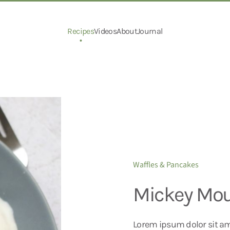
Recipes
Videos
About
Journal
Waffles & Pancakes
Mickey Mo
Lorem ipsum dolor sit ame