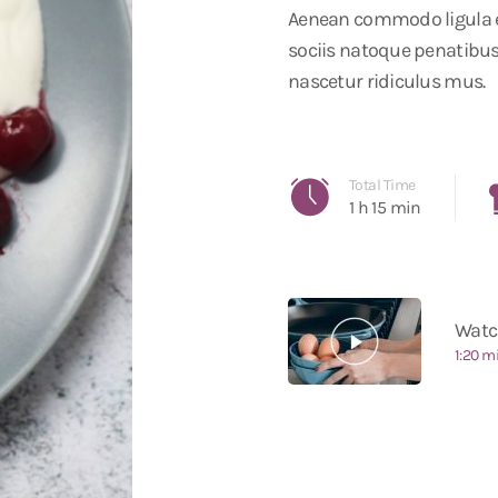
Aenean commodo ligula 
sociis natoque penatibus
nascetur ridiculus mus.
Total Time
1 h 15 min
Watc
1:20 m