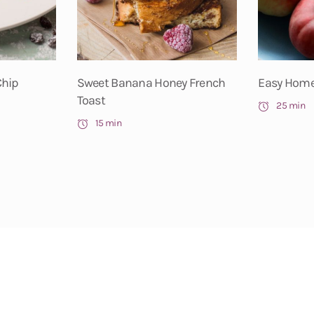
Chip
Sweet Banana Honey French
Easy Hom
Toast
25 min
15 min