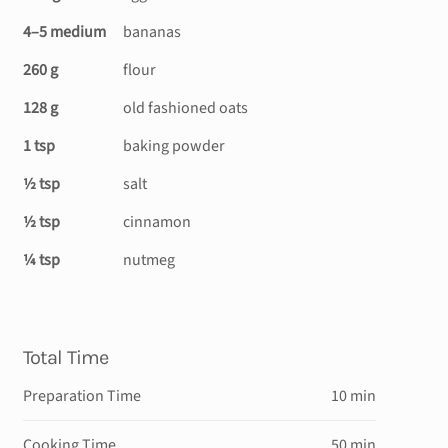
4–5 medium
bananas
260 g
flour
128 g
old fashioned oats
1 tsp
baking powder
½ tsp
salt
½ tsp
cinnamon
¼ tsp
nutmeg
Total Time
Preparation Time
10 min
Cooking Time
50 min