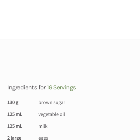
Ingredients for
16 Servings
130 g
brown sugar
125 mL
vegetable oil
125 mL
milk
2 large
eggs