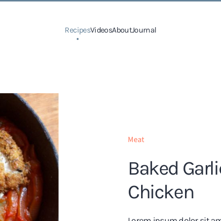
Recipes
Videos
About
Journal
Meat
Baked Garl
Chicken
Lorem ipsum dolor sit ame