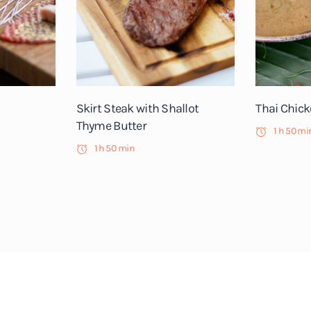
Skirt Steak with Shallot
Thai Chic
Thyme Butter
1 h 50 mi
1 h 50 min