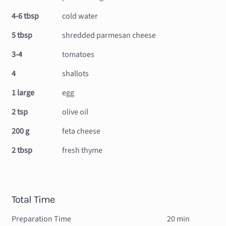
4-6 tbsp
cold water
5 tbsp
shredded parmesan cheese
3-4
tomatoes
4
shallots
1 large
egg
2 tsp
olive oil
200 g
feta cheese
2 tbsp
fresh thyme
Total Time
Preparation Time
20 min