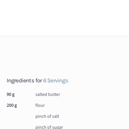
Ingredients for
6 Servings
90 g
salted butter
200 g
flour
pinch of salt
pinch of sugar