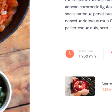
Aenean commodo ligula 
sociis natoque penatibus
nascetur ridiculus mus. D
pellentesque quis, sem.
Total Time
1 h 50 min
Watc
5:23 m