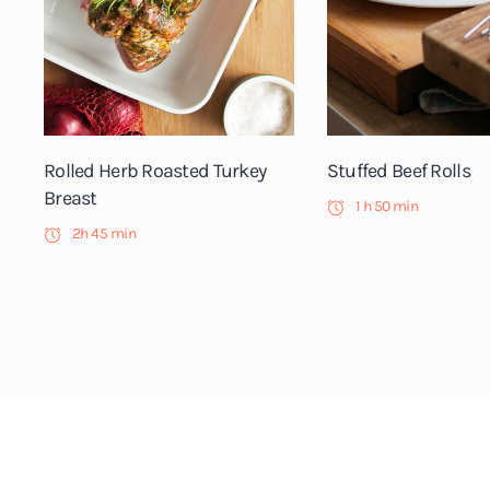
Rolled Herb Roasted Turkey
Stuffed Beef Rolls
Breast
1 h 50 min
2h 45 min