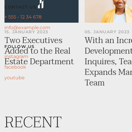
CONTACT US
+ 555 - 12 34 678
info@example.com
15. JANUARY 2023
05. JANUARY 2023
Two Executives
With an Incr
FOLLOW US
Added to the Real
Development
instagram
Estate Department
Inquires, Te
facebook
Expands Mar
youtube
Team
RECENT