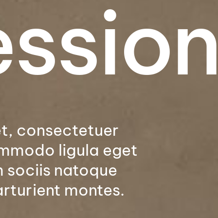
­ssio
t, consectetuer
ommodo ligula eget
 sociis natoque
arturient montes.