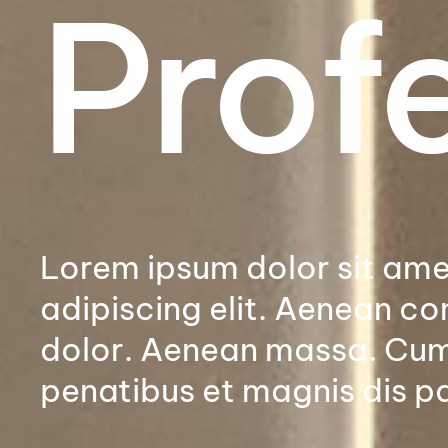
Profe
Lorem ipsum dolor sit ame
adipiscing elit. Aenean c
dolor. Aenean massa. Cum
penatibus et magnis dis p