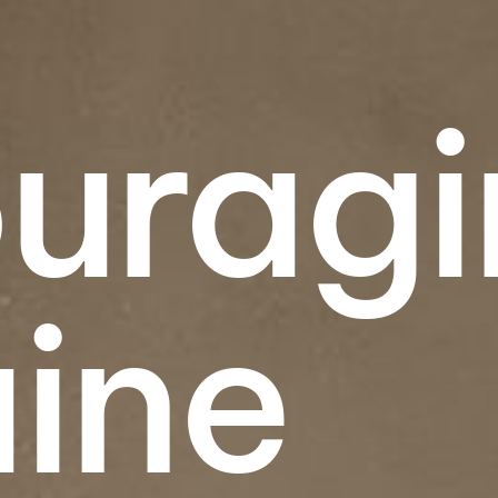
u­rag
ine