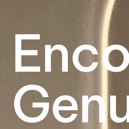
Enco
Genu